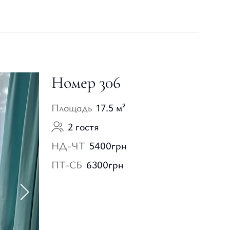
Номер 306
Площадь
17.5 м²
2 гостя
НД-ЧТ
5400
грн
ПТ-СБ
6300
грн