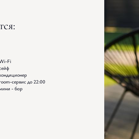
тся:
Wi-Fi
сейф
кондиционер
room-сервис до 22:00
мини - бар