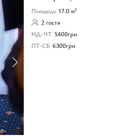
Площадь
17.0 м²
2 гостя
НД-ЧТ
5400
грн
ПТ-СБ
6300
грн