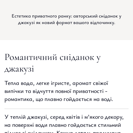
Естетика приватного ранку: авторський сніданок у
джакузі як новий формат вашого відпочинку.
Романтичний снiданок у
джакузi
Тепла вода, легке ігристе, аромат свіжої
випічки та відчуття повної приватності -
романтика, що плавно гойдається на воді.
У теплій джакузі, серед квітів і м’якого декору,
на поверхні води плавно гойдається стильний
піднос зі сніданком. Кожна деталь продумана,