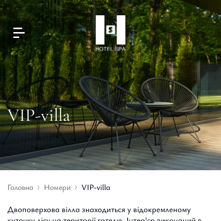
VIP-villa
Головна
Номери
VIP-villa
Двоповерхова вілла знаходиться у відокремленому
куточку лісу на території готелю. Інтер'єр виконаний в